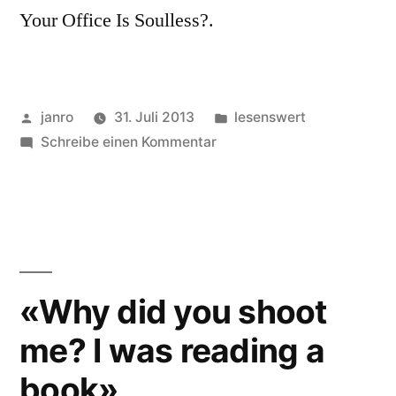
Your Office Is Soulless?.
Veröffentlicht
Veröffentlicht
janro
31. Juli 2013
lesenswert
von
zu
in
Schreibe einen Kommentar
Think
Your
Office
Is
Soulless?
«Why did you shoot
me? I was reading a
book»