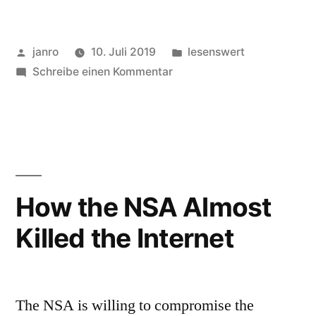
Veröffentlicht
Veröffentlicht
janro
10. Juli 2019
lesenswert
von
zu
in
Schreibe einen Kommentar
Fake
News
Is
an
Oracle
How the NSA Almost
Killed the Internet
The NSA is willing to compromise the