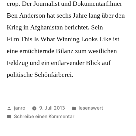
crop. Der Journalist und Dokumentarfilmer
Ben Anderson hat sechs Jahre lang über den
Krieg in Afghanistan berichtet. Sein
Film This Is What Winning Looks Like ist
eine ernüchternde Bilanz zum westlichen
Feldzug und ein entlarvender Blick auf
politische Schönfärberei.
Veröffentlicht
Veröffentlicht
janro
9. Juli 2013
lesenswert
von
zu
in
Schreibe einen Kommentar
This
Is