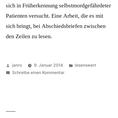
sich in Früherkennung selbstmordgefährdeter
Patienten versucht. Eine Arbeit, die es mit
sich bringt, bei Abschiedsbriefen zwischen
den Zeilen zu lesen.
Veröffentlicht
Veröffentlicht
janro
9. Januar 2014
lesenswert
von
zu
in
Schreibe einen Kommentar
Last
Words