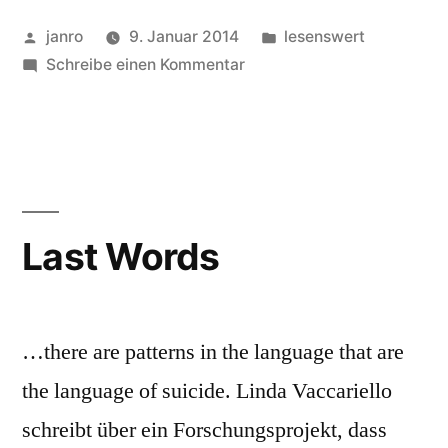
Veröffentlicht
Veröffentlicht
janro
9. Januar 2014
lesenswert
von
zu
in
Schreibe einen Kommentar
How
the
NSA
Almost
Killed
the
Last Words
Internet
…there are patterns in the language that are
the language of suicide. Linda Vaccariello
schreibt über ein Forschungsprojekt, dass