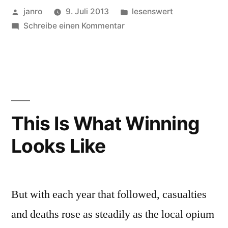
Veröffentlicht
Veröffentlicht
janro
9. Juli 2013
lesenswert
von
zu
in
Schreibe einen Kommentar
«Why
did
you
shoot
me?
I
This Is What Winning
was
Looks Like
reading
a
book»
But with each year that followed, casualties
and deaths rose as steadily as the local opium