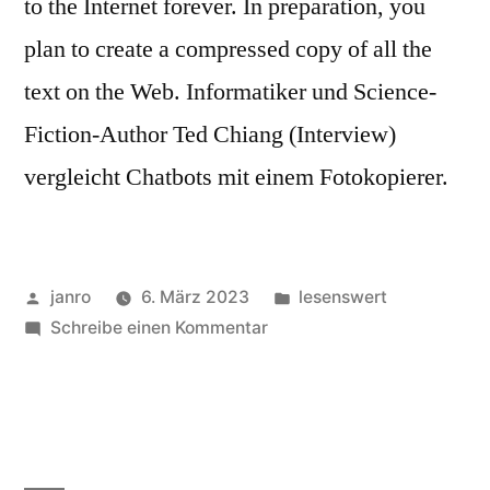
to the Internet forever. In preparation, you
plan to create a compressed copy of all the
text on the Web. Informatiker und Science-
Fiction-Author Ted Chiang (Interview)
vergleicht Chatbots mit einem Fotokopierer.
Veröffentlicht
Veröffentlicht
janro
6. März 2023
lesenswert
von
zu
in
Schreibe einen Kommentar
ChatGPT
is
a
blurry
JPEG